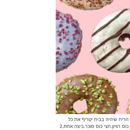
 הריח שיהיה בבית יטריף את כל
החושים שלכם . מרכיבים סופגניות: 1 כוס קמח.רבע כוס אבקת קקאו.חצי כפית אבקת אפייה.קורט מלח.חצי כוס רוויון.חצי כוס סוכר.ביצה אחת.2