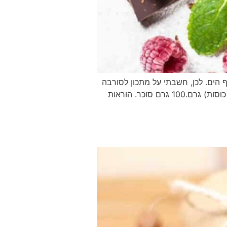
 הים. לכן, חשבתי על מתכון לסורבה
שוקולד מרענן חומרים: 200 גרם שוקולד מריר משובח וקצוץ.50 גרם אבקת קקאו הולנדי.480 מ״ל מים (2 כוסות) גרם.100 גרם סוכר. הוראות