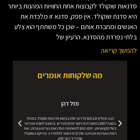
סדנאות שוקולד לקבוצות אחת החוויות המהנות ביותר
היא סדנת שוקולד. אין ספק, סדנא זו מלכדת את
האנשים ומחברת אותם – שכן כל משתתף הוא צלע
בלתי נפרדת מהסדנא. הרעיון של
להמשך קריאה
מה שלקוחות אומרים
מזל דהן
הננו ממליצים בחום על רועי סלע בנושא סדנאות שוקולד במהלך
בשנת 2007 במסגרת פרויקט יזמים צעירים. ברצוננו לשבח את רועי
בשל מקצועיותו, יחסו החם למשתתפי הסדנאות נערים ונערות, ואת
ו
רמת האמינות והנתינה שלו לבית הספר ולתלמידיו. פרויקט השוקולד
שהדריך רועי סלע