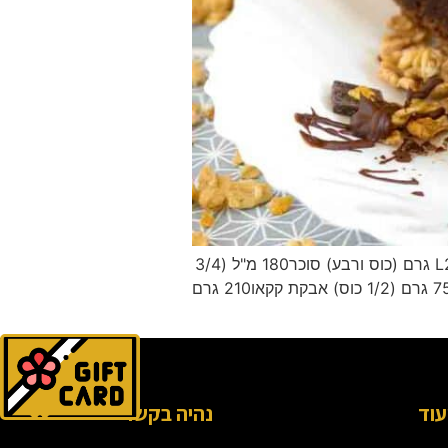
מתכון: עוגת שוקולד עוגה נימוחה במרקם שוקולדי מושלם וציפוי עשיר חלבי או פרווה מצרכים: 3 ביצים L250 גרם (כוס ורבע) סוכר180 מ"ל (3/4
כוס) שמן240 מ"ל (1 כוס) חלב (או מים לגרסה פרווה)60 מ"ל (1/4 כוס) מיםקורט מלח1 כפית תמצית וניל75 גרם (1/2 כוס) אבקת קקאו210 גרם
לחץ
עוד
נהיה בקשר