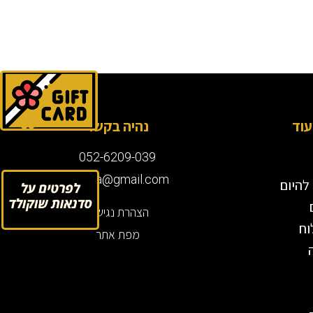
לחץ
עוד
נהיה בקשר
052-6209-039
roisela@gmail.com
להיום
לחץ
הצהרת נגישות
וח
מפת אתר