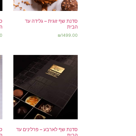
סדנת שף זוגית – גלידה עד
סד
הבית
ה
00
₪
1499.00
סדנת שף לארבע – פרלינים עד
ס
הבית
ה