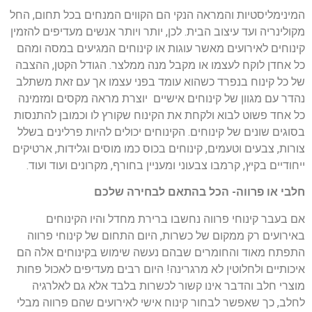
המינימליסטיות והמראה הנקי הם הקווים המנחים בכל תחום, החל
מקולינריה ועד עיצוב הבית. לכן, יותר ויותר אנשים מעדיפים להזמין
קינוחים לאירועים מאשר עוגות או קינוחים המגיעים במסה ומהם
כל אחדן לוקח לעצמו או מקבל מנה ממלצר. הגודל הקטן, ההצבה
של כל קינוח בנפרד כשהוא עומד בפני עצמו אך עם זאת משתלב
נהדר עם מגוון של קינוחים אישיים יוצרת מראה מקסים ומזמינה
כל אחד פשוט לבוא ולקחת את הקינוח שקורץ לו וכמובן להתנסות
בסוגים שונים של קינוחים. הקינוחים יכולים להיות פרלינים בשלל
צורות, צבעים וטעמים, קינוחים בכוס כמו מוסים וגלידות, ארטיקים
ייחודיים בקיץ, קרמבו צבעוני ומעניין בחורף, מקרונים ועוד ועוד.
חלבי או פרווה- הכל בהתאם לבחירה שלכם
אם בעבר קינוחי פרווה נחשבו ברירת מחדל והיו הקינוחים
באירועים רק ממקום של כשרות, היום התחום של קינוחי פרווה
התפתח מאוד והחומרים שבהם נעשה שימוש בקינוחים אלה הם
איכותיים ולחלוטין לא מרגרינה! היום רבים מעדיפים לאכול פחות
מוצרי חלב והדבר אינו קשור לכשרות בלבד אלא גם לאלרגיה
לחלב, כך שאפשר לבחור קינוח אישי לאירועים שהם פרווה מבלי