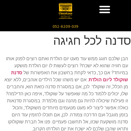
052-6209-039
סדנה לכל חגיגה
הבן שלכם חוגג ממש עוד מעט יום הולדת ואתם רוצים לפנק אותו
עם חוויה שהוא לא ישכח? רוצים לעשות לו יום הולדת מושקע
במיוחד? אם כך, כדאי לקחת בחשבון את האפשרות של
סדנת
שוקולד ליום הולדת
. אם יש משהו שכל הילדים אוהבים, ללא יוצא
מן הכלל, זה שוקולד. לכן, אם במסגרת סדנה כזאת הוא, והחברים
שלו, יכולים ללמוד כל מה שאפשר על שוקולד, איפה כאן הדילמה?
זו פעילות שיכולה להיות גם מהנה וגם מלמדת. במסגרת סדנאות
כאלה אפשר ליצור לא מעט מטעמים מיוחדים משוקולד, והכול
בזמן מוגבל ועם הדרכה צמודה. לכן, אם תוכלו להזמין עוד היום
סדנה מושקעת שכזו, אל תחשבו פעמיים. פנו אל חברת שוקולוקו
ותראו שהבן שלכם לא ישכח את יום הולדתו הקרוב.