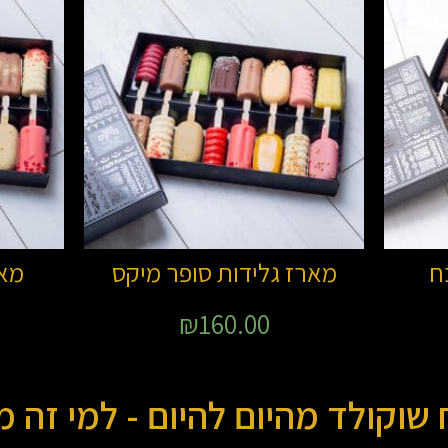
ח
מארז גלידות סופר מיקס
מאר
₪
160.00
שוקולד מהיום להיום - למי זה מ