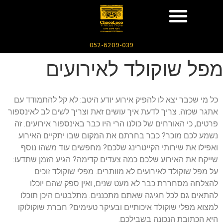
052-6209-039
מפל שוקולד לאירועים
כל מי שכבר יצא לו להפיק אירוע יודע היטב: לא קל להתמודד עם
אתגר שכזה. צריך לדעת איך עושים זאת וצריך לשים לב לאינספור
פרטים, כי האורחים של כולנו הרי היו כבר באינספור אירועים. זה
נשמע לכם מוכר? כבר בחרתם את המקום שבו יתקיים האירוע
ואפילו את שירותי הקייטרינג שלכם? מחפשים עוד משהו נוסף
שייקח את האירוע שלכם כמה צעדים קדימה? הגיע הזמן שתדעו:
על מפל שוקולד לאירועים לא מוותרים. מפלי שוקולד זוכים
להצלחה מסחררת כבר לא מעט שנים, ואין ספק שהם יוכלו
להתאים גם לכל חגיגה שאתם מתכננים. מתלבטים היכן תוכלו
למצוא מפלי שוקולד איכותיים ובעיקר טעימים? חברת שוקולוקו
היא הכתובת הנכונה בשבילכם.