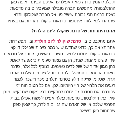
תוכלו. להזמין סדנה כזאת אפילו עד אליכם הביתה, איפה כאן
ההתלבטות? מחפשים חברה מובילה שמעבירים בה סדנאות
כאלה ברמה הכי גבוהה שיש? פנו אל חברת שוקולוקו ותראו
שתחזרו לכאן לעוד אינספור סדנאות שוקולד נהדרות גם בעתיד.
מהם היתרונות של סדנת שוקולד ליום הולדת?
אתם מתלבטים בין
סדנת שוקולד ליום הולדת
ובין אפשרויות
אחרות? אם כך, כדאי שתדעו שיש כמה סיבות שבגללן דווקא
סדנאות שוקולד יכולות לבוא בחשבון. ראשית, מדובר על סדנאות
שהן פשוט מהנות. שנית, הן גם מאוד טעימות כי אפשר לאכול
בהן מגוון אדיר של שוקולדים טעימים. בנוסף לכל אלה, סדנה
כזאת היא המקום המושלם לתת דרור ליצירתיות שלכם. אתם
תראו שכל מי שייקח חלק בסדנה יתלהב מכך ויישכח לכמה
רגעים את הלחץ של חיי היומיום. לכן, אם כל הטוב הזה זמין
עבורכם ואם הסדנה גם יכולה להתקיים בכל מקום שתבקשו, מובן
שאין כאן התלבטות. סדנאות כאלה אפילו לעשות אפילו בבית
הפרטי שלכם או של האדם שחוגג יום הולדת, כך שאין ספק
שהנוחות כאן בשיאה.