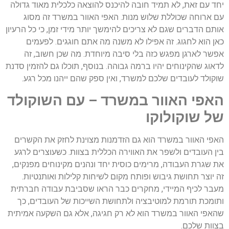
יחד עם זאת, לא תמיד חובה להיכנס להוצאה כלכלית מאוד גדולה
עם ארוחה שכוללת שלוש מנות. האפי האוור במשרד זה מסוג
אותם הדברים שגם לא צריכים להימשך יותר מידי זמן, כי כל הרעיון
כאן הוא לחגוג. זה אפילו לא משנה מה אתם חוגגים. לפעמים
אפשר לארגן מפגש כזה בלי סיבה מיוחדת. מה שכן חשוב, זה
לדאוג שהקינוחים יהיו ברמה גבוהה. בנוסף, תוכלו גם להזמין סדנת
שוקולד לעובדים שלכם למשרד, ואין ספק שהם ייהנו מכל רגע.
האפי האוור במשרד – עם השוקולד
של שוקולוקו
האפי האוור במשרד הוא גם הזדמנות מצוינת לחזק את הקשרים
בין העובדים ולשפר את האווירה הכללית בצוות. כשעוצרים לרגע
את שגרת העבודה, מרימים כוסית יחד ונהנים מקינוחים מפנקים,
זה יוצר תחושת גיבוש ופותח מקום לשיחות קלילות ואותנטיות.
מעבר לכיף המיידי, מחקרים כבר הראו שסביבת עבודה חברתית
ותומכת תורמת למוטיבציה ולתחושת השייכות של העובדים, כך
שהאפי האוור במשרד הוא לא רק חגיגה, אלא גם השקעה אמיתית
בצוות שלכם.