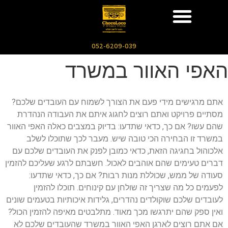
052-6209-039
האפי האוור במשרד
אתם מרגישים מידי פעם את הצורך לשמוח עם העובדים שלכם?
מסתיים פרויקט ואתם רוצים לחגוג איתם את העבודה הנהדרת
שהם עשו? אם כך, כדאי שתדעו: בדיוק במצבים כאלה האפי האוור
במשרד זו הבחירה הכי טובה שיש. מעבר לכך שתוכלו לשלב
אלכוהול בחגיגה הזאת, כדאי כמובן לפנק את העובדים שלכם עם
דברים טעימים שהם אוהבים לאכול. חשבתם לרגע שעליכם להזמין
סעודה של ממש, שכוללת מנות רבות? אם כך, כדאי שתדעו:
לפעמים כל מה שצריך זה שולחן עם קינוחים. תוכלו להזמין
לעובדים שלכם שוקולדים נהדרים, גלידות איכותיות בטעמים שונים
ואין ספק שהם יתרגשו מכך מאוד. מתלבטים מאיפה להזמין הכול?
אם אתם רוצים לארגן האפי האוור במשרד שהעובדים שלכם לא