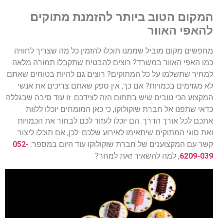
המקום הטוב ביותר להזמנת מתוקים
להאפי האוור
מחפשים מקום מוביל שממנו תוכלו להזמין כל מה שצריך לחוויה
כמו האפי האוור במשרד? רוצים להבטיח שתקבלו תמורה מלאה
למחיר שתשלמו על כל המתוקים? רוצים גם להיות בטוחים שאתם
לא מגזימים בכמויות? אם כך, אין ספק שאתם צריכים את אנשי
המקצוע הכי טובים שיש בתחום הזה לצידכם. זו עוד סיבה שבגללה
כדאי שתפנו אל חברת שוקולוקו, כי כאן המומחים יוכלו ללוות
אתכם לכל אורך הדרך. הם יוכלו לעזור לכם לבחור את הכמויות
ואת סוגי המתוקים שיתאימו לאירוע שלכם. לכן, אם תוכלו ליצור
קשר עם המקצוענים של חברת שוקולוקו עוד היום במספר:
052-
6209-039
, למה להשאיר זאת למחר?